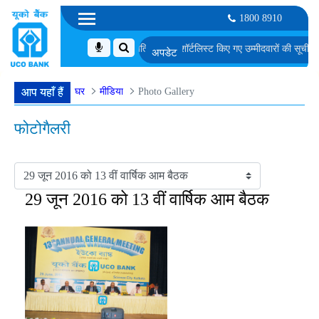
1800 8910
 अंतिम दौर के साक्षात्कार के लिए अनंतिम रूप से शॉर्टलिस्ट किए गए उम्मीदवारों की सूची
जे. एम.
घर
मीडिया
Photo Gallery
आप यहाँ हैं
फोटोगैलरी
29 जून 2016 को 13 वीं वार्षिक आम बैठक