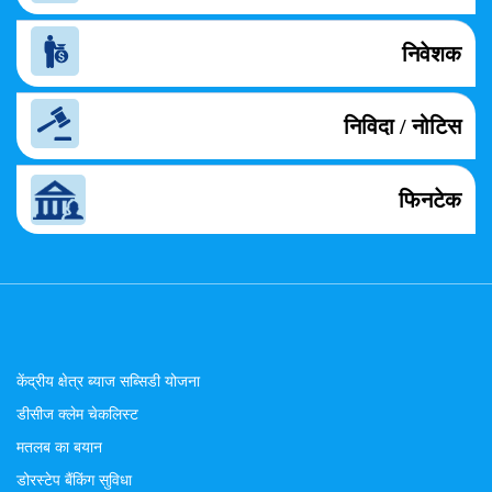
निवेशक
निविदा / नोटिस
फिनटेक
केंद्रीय क्षेत्र ब्याज सब्सिडी योजना
डीसीज क्लेम चेकलिस्ट
मतलब का बयान
डोरस्टेप बैंकिंग सुविधा