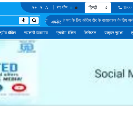
A+
A
A-
रंग थीम
1800
ी सूची
एमएमजीएस-II में डेटा विश्लेषक के पद के लिए अंतिम दौर के साक्षात्कार के लिए अनंतिम रू
्ट्रीय बैंकिंग
सरकारी व्यवसाय
ग्रामीण बैंकिंग
डिजिटल
साइबर सुरक्षा
ह