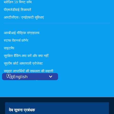
ब्लोज़िन 59 मिनट कॉम
पीएमजेडीवाई शिकायतें
आरटीजीएस / एनईएफटी सुविधाएं
आरबीआई मौद्रिक संग्रहालय
स्टाफ पेंशनर्स कॉर्नर
साइटमैप
सुरक्षित बैंकिंग-क्या करें और क्या नहीं
सुप्रीम कोर्ट आम्रपाली प्रोजेक्ट
समुद्रा लाभार्थियों की सफलता की कहानी
English
अपने ऋण की स्थिति को ट्रैक करें
वेब सूचना प्रबंधक