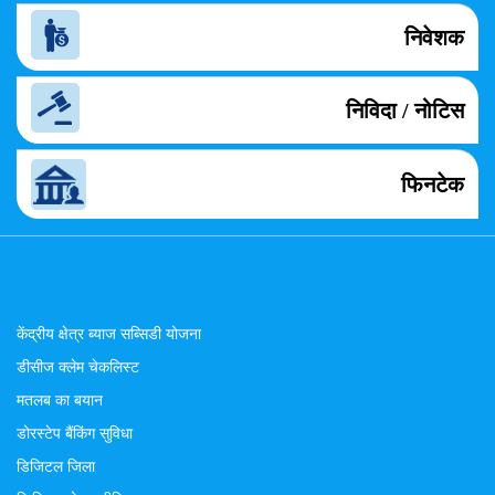
निवेशक
निविदा / नोटिस
फिनटेक
केंद्रीय क्षेत्र ब्याज सब्सिडी योजना
डीसीज क्लेम चेकलिस्ट
मतलब का बयान
डोरस्टेप बैंकिंग सुविधा
डिजिटल जिला