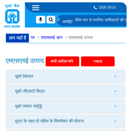
1800 8910
टवेयर डेवलपर के पद के लिए समूह चर्चा के लिए अनंतिम रूप से चयनित उम्मीदवारों की सूची
एम. ए
घर
एमएसएमई ऋण
एमएसएमई उत्पाद
आप यहाँ हैं
एमएसएमई उत्पाद
यूको ठेकेदार
यूको जीएसटी मित्रा
यूको व्यापार समृद्धि
मुद्रा के तहत दो पहिया के वित्तपोषण की योजना