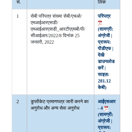
सं.
लिंक
1
सेबी परिपत्र संख्या सेबी/एचओ/
परिपत्र
एमआईआरएसडी/
एमआईआरएसडी_आरटीएएमबी/पी/
(सामग्री:
सीआईआर/2022/8 दिनांक 25
अंग्रेजी |
जनवरी, 2022
प्रारूप:
पीडीएफ |
देखें/
डाउनलोड
करें |
साइज़:
281.12
केबी)
2
डुप्लीकेट प्रमाणपत्र जारी करने का
आईएसआर
अनुरोध और अन्य सेवा अनुरोध
- 4
(सामग्री:
अंग्रेजी |
प्रारूप: