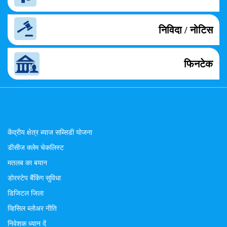
निविदा / नोटिस
फिनटेक
केंद्रीय क्षेत्र ब्याज सब्सिडी योजना
डीसीज क्लेम चेकलिस्ट
मतलब का बयान
डोरस्टेप बैंकिंग सुविधा
डिजिटल जिला
व्हिसिल ब्लोअर नीति
निवेशक ध्यान दें