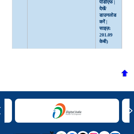
पीडीएफ |
देखें/
डाउनलोड
करें |
साइज़:
201.09
केबी)