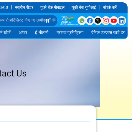
 8910
स्क्रीन रीडर
यूको बैंक मोबाइल
यूको बैंक यूपीआई
संपर्क करें
्टलिस्ट किए गए उम्मीदवारों की सूची
⏸️
जे. एम. जी. एस.-I में क्लाउड इंजीनियर के पद के लिए अंतिम
में खोजें
ऑफर
ई-नीलामी
ग्राहक प्रतिक्रिया
दैनिक एफ़एक्स कार्ड दर