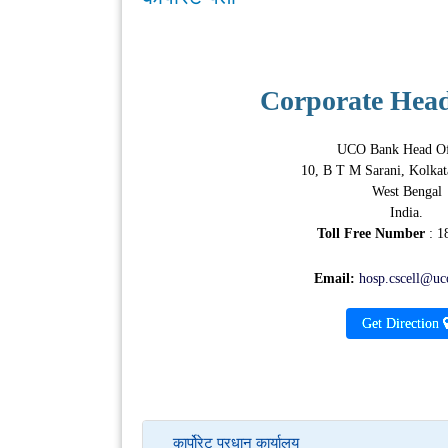
Corporate Head
UCO Bank Head Of
10, B T M Sarani, Kolkat
West Bengal
India.
Toll Free Number
: 1
Email:
hosp.cscell@uc
Get Direction
कार्पोरेट प्रधान कार्यालय