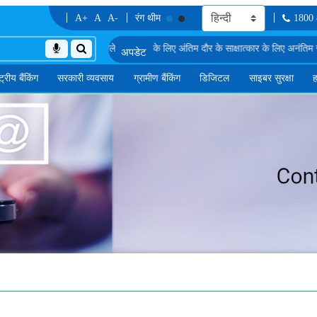
A+
A
A-
रंग थीम
1800
एमजीएस-II में डेटा विश्लेषक के पद के लिए अंतिम दौर के साक्षात्कार के लिए अनंतिम रूप से शॉर
्ट्रीय बैंकिंग
सरकारी व्यवसाय
ग्रामीण बैंकिंग
डिजिटल
साइबर सुरक्षा
ह