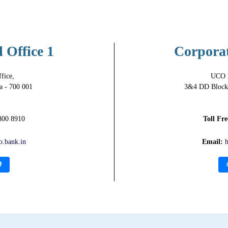
 Office 1
Corporat
fice,
UCO B
a - 700 001
3&4 DD Block,
800 8910
Toll Fr
o.bank.in
Email:
h