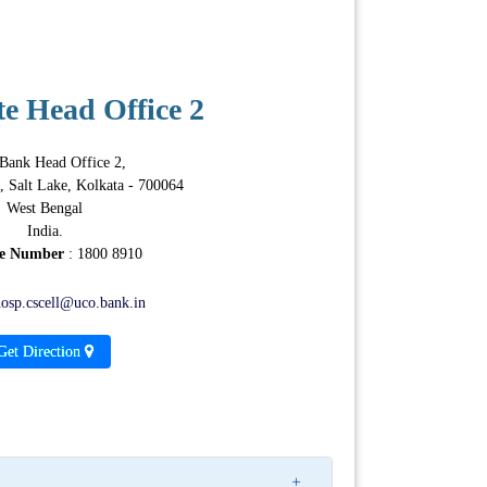
e Head Office 2
ank Head Office 2,
 Salt Lake, Kolkata - 700064
West Bengal
India.
ee Number
: 1800 8910
osp.cscell@uco.bank.in
Get Direction