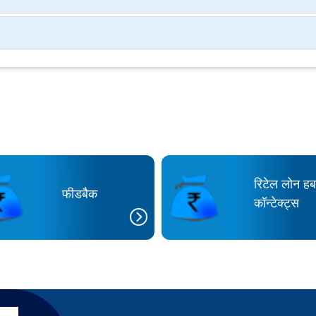
रिटेल लोन ह
फीडबैक
कॉन्टेक्ट्स